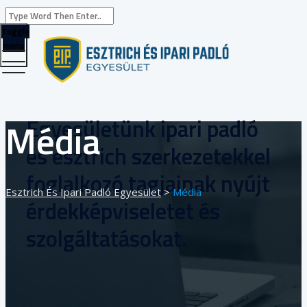
Toggle
menu
Egyesületünk ipari padló
Média
és esztrich szerkezetekkel
foglalkozó tagjainak nyújt
Esztrich És Ipari Padló Egyesület
>
Média
érdekképviseletet és
szolgáltatásokat.