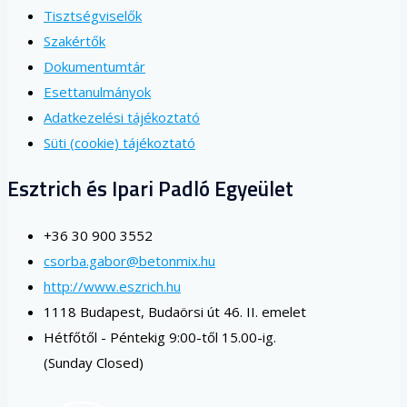
Tisztségviselők
Szakértők
Dokumentumtár
Esettanulmányok
Adatkezelési tájékoztató
Süti (cookie) tájékoztató
Esztrich és Ipari Padló Egyeület
+36 30 900 3552
csorba.gabor@betonmix.hu
http://www.eszrich.hu
1118 Budapest, Budaörsi út 46. II. emelet
Hétfőtől - Péntekig 9:00-től 15.00-ig.
(Sunday Closed)