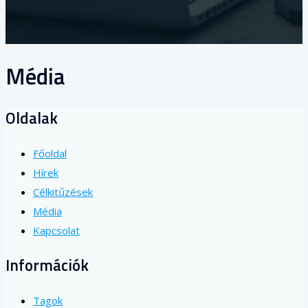
Média
Oldalak
Főoldal
Hírek
Célkitűzések
Média
Kapcsolat
Információk
Tagok