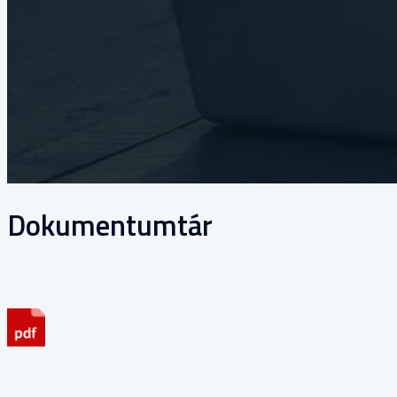
Dokumentumtár
Letölthető a Padló MI 01:2015, 