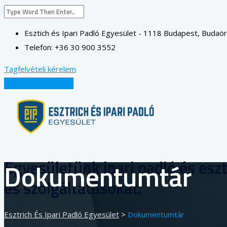
Esztich és Ipari Padló Egyesület - 1118 Budapest, Budaörsi
Telefon: +36 30 900 3552
Tagfelvételi kérelem
BELÉPÉS TAGOKNAK
Egyesületünk ipari padló és eszt
Dokumentumtár
és szolgáltatásokat.
Esztrich És Ipari Padló Egyesület
>
Dokumentumtár