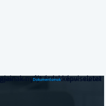
agjainak nyújt érdekképviseletet
akértők
Hírek
Dokumentumok
Rólunk
Kapcsolat