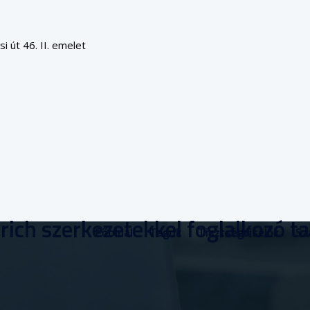
 út 46. II. emelet
rich szerkezetekkel foglalkozó t
Főoldal
Tagok
Tisztségviselők
Sz