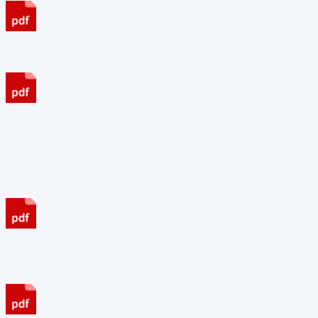
Beltéri padlóburkolatok aljzatai
Ipari padlók alatti ágyazatokka
A tanulmányt független szakértőkb
Statikai tanulmány: Viczián Andr
Geotechnikai tanulmány: Gévai M
Viczián András: Rugalmas alát
A tervező saját irodával rendelke
Horváth Miklós: Padlógörbüléss