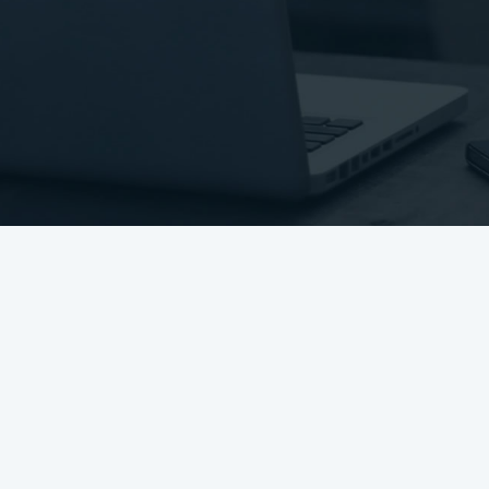
az esztrich műszaki irányelv aktualizált változata