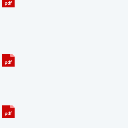
Esztrich alkalmazási segédlet 2013-12 + kerékteher ábra
magyarul
Padló MI-01 2. kiadás