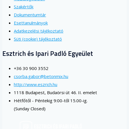
Szakértők
Dokumentumtár
Esettanulmányok
Adatkezelési tájékoztató
Süti (cookie) tájékoztató
Esztrich és Ipari Padló Egyeület
+36 30 900 3552
csorba.gabor@betonmix.hu
http://www.eszrich.hu
1118 Budapest, Budaörsi út 46. II. emelet
Hétfőtől - Péntekig 9:00-től 15.00-ig.
(Sunday Closed)