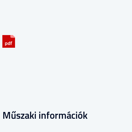
Spránitz Ferenc: Cementesztrichek készítésének környezeti
feltételei
Fűr Kovács István- Dr. Seidl Ágoston: Üvegszálak alkalmazása
a korai zsugorodás megakadályozására
Műszaki információk