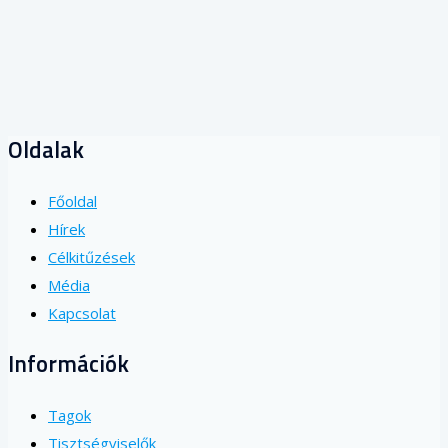
Szakmai ajánlás kéregerősített ipari padlók garanciális
kötelezettségeihez
Oldalak
Főoldal
Hírek
Célkitűzések
Média
Kapcsolat
Információk
Tagok
Tisztségviselők