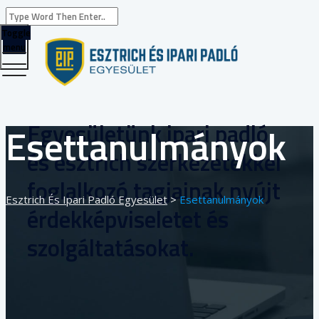
Toggle
menu
Egyesületünk ipari padló
Esettanulmányok
és esztrich szerkezetekkel
foglalkozó tagjainak nyújt
Esztrich És Ipari Padló Egyesület
>
Esettanulmányok
érdekképviseletet és
szolgáltatásokat.