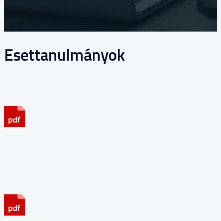
Esettanulmányok
Brassnyó László: Beltéri padlóburkolatok aljzatai